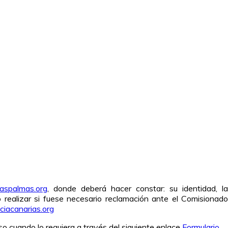
laspalmas.org
, donde deberá hacer constar: su identidad, l
 realizar si fuese necesario reclamación ante el Comisionado
ciacanarias.org
o cuando lo requiera a través del siguiente enlace
Formulario